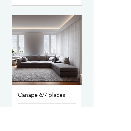
Canapé 6/7 places
2 h
189
189 €
euros