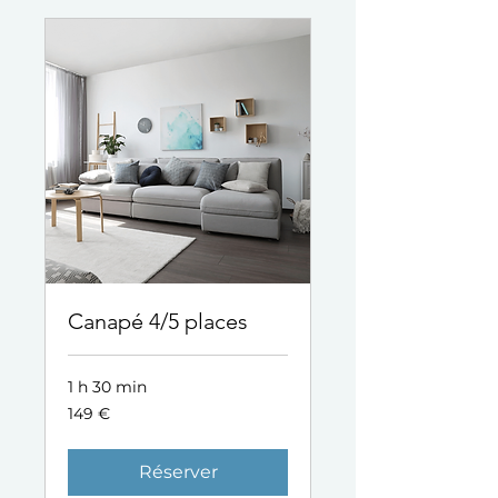
Canapé 4/5 places
1 h 30 min
149
149 €
euros
Réserver