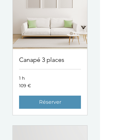
Canapé 3 places
1 h
109
109 €
euros
Réserver