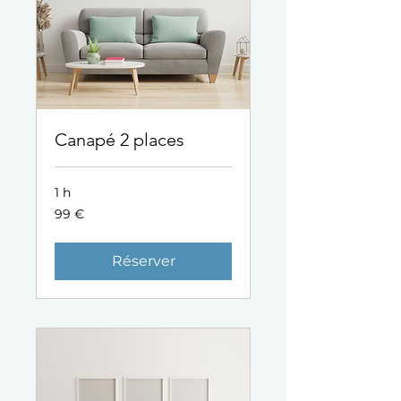
Canapé 2 places
1 h
99
99 €
euros
Réserver