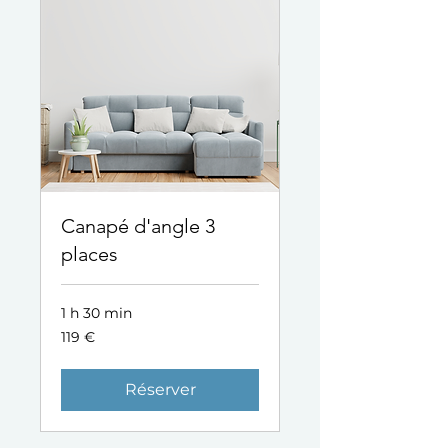
Canapé d'angle 3
places
1 h 30 min
119
119 €
euros
Réserver