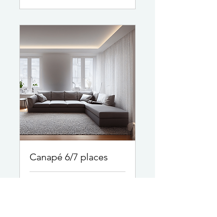
Canapé 6/7 places
2 h
189
189 €
euros