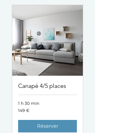
Canapé 4/5 places
1 h 30 min
149
149 €
euros
Réserver