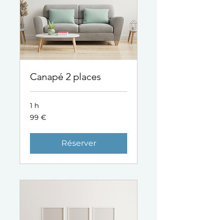
Canapé 2 places
1 h
99
99 €
euros
Réserver