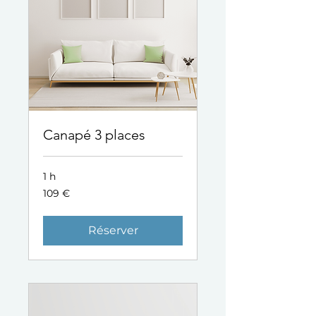
Canapé 3 places
1 h
109
109 €
euros
Réserver