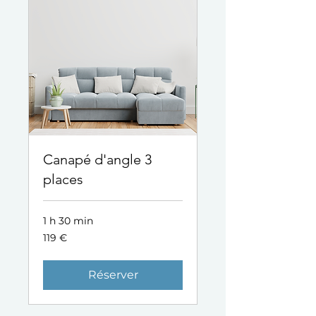
Canapé d'angle 3
places
1 h 30 min
119
119 €
euros
Réserver