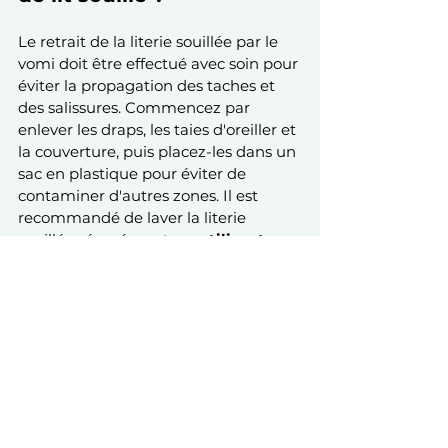
Le retrait de la literie souillée par le 
vomi doit être effectué avec soin pour 
éviter la propagation des taches et 
des salissures. Commencez par 
enlever les draps, les taies d'oreiller et 
la couverture, puis placez-les dans un 
sac en plastique pour éviter de 
contaminer d'autres zones. Il est 
recommandé de laver la literie 
souillée séparément, 
en utilisant un 
détachant puissant
 pour éliminer 
efficacement les taches de vomi. 
L'ajout d'un produit de nettoyage 
désinfectant au cycle de lavage 
aidera à éliminer les germes. Après le 
lavage, 
séchez la literie à haute 
température 
pour éliminer tout 
germe résiduel. Enfin, avant de 
remettre la literie propre, assurez-